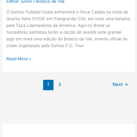
Edmar Junior
/
Boteco da Vila
O Santos Futebol Clube enfrentará o Once Caldas na noite de
Quarta-feira (11/05) em Palogrande-COL em mais uma batalha
pela Taça Libertadores da América. Aqui no Brasil os
torcedores santistas terão a opção de assistir este grande
jogo em mais uma edição do Boteco da Vila, evento oficial do
clube organizado pela Santos F.C. Tour
BOTECO
Read More »
DA
VILA,
COM
1
2
Next
→
PITA
E
NEGREIROS!