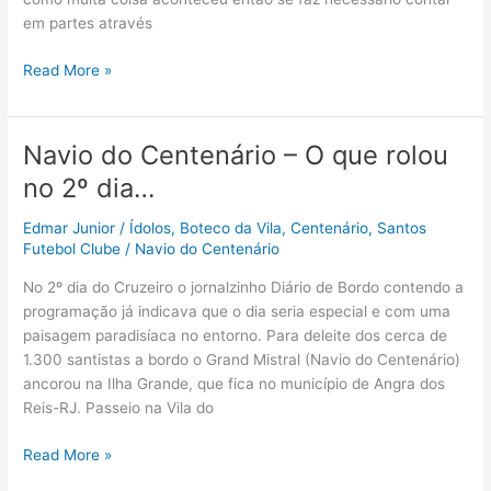
do
em partes através
Torcedor***
Navio
Read More »
do
Centenário
–
Navio do Centenário – O que rolou
3º
no 2º dia…
Dia
|
Edmar Junior
/
Ídolos
,
Boteco da Vila
,
Centenário
,
Santos
Parte
Futebol Clube
/
Navio do Centenário
01
No 2º dia do Cruzeiro o jornalzinho Diário de Bordo contendo a
programação já indicava que o dia seria especial e com uma
paisagem paradisíaca no entorno. Para deleite dos cerca de
1.300 santistas a bordo o Grand Mistral (Navio do Centenário)
ancorou na Ilha Grande, que fica no município de Angra dos
Reis-RJ. Passeio na Vila do
Navio
Read More »
do