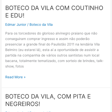
com
BOTECO DA VILA COM COUTINHO
Dorval
E EDU!
e
Narciso
Edmar Junior
/
Boteco da Vila
Para os torcedores do glorioso alvinegro praiano que não
conseguiram comprar ingresso e assim não poderão
presenciar a grande final do Paulistão 2011 na lendária Vila
Belmiro (eu estarei lá), esta aí a oportunidade de assistir a
partida na companhia de vários outros santistas num local
bacana, totalmente tematizado, com sorteio de brindes, talk-
show, fotos
BOTECO
Read More »
DA
VILA
COM
BOTECO DA VILA, COM PITA E
COUTINHO
NEGREIROS!
E
EDU!