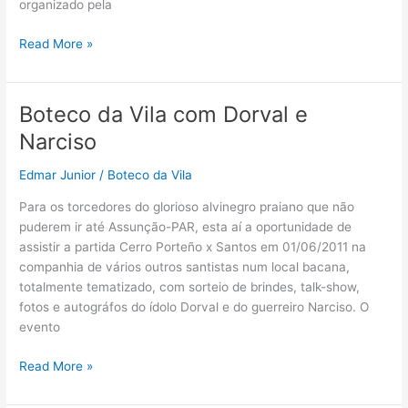
organizado pela
Boteco
Read More »
da
Vila
com
Boteco da Vila com Dorval e
Dalmo
Narciso
e
Dorval
Edmar Junior
/
Boteco da Vila
Para os torcedores do glorioso alvinegro praiano que não
puderem ir até Assunção-PAR, esta aí a oportunidade de
assistir a partida Cerro Porteño x Santos em 01/06/2011 na
companhia de vários outros santistas num local bacana,
totalmente tematizado, com sorteio de brindes, talk-show,
fotos e autográfos do ídolo Dorval e do guerreiro Narciso. O
evento
Boteco
Read More »
da
Vila