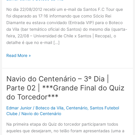
No dia 22/08/2012 recebi um e-mail da Santos F.C Tour que
foi disparado as 17:16 informando que como Sócio Rei
Diamante eu estava convidado (Entrada VIP) para o Boteco
da Vila (bar temático oficial do Santos) do mesmo dia (quarta-
feira, 22/08 – Universidad de Chile x Santos | Recopa), o
detalhe é que no e-mail […]
BOTECO
Read More »
DA
VILA
(La
Navio do Centenário – 3º Dia |
U
Parte 02 | ***Grande Final do Quiz
x
SANTOS
do Torcedor***
–
Edmar Junior
/
Boteco da Vila
,
Centenário
,
Santos Futebol
RECOPA)
Clube
/
Navio do Centenário
Na primeira etapa do Quiz do torcedor participaram todos
aqueles que desejaram, no telão foram apresentadas (uma a