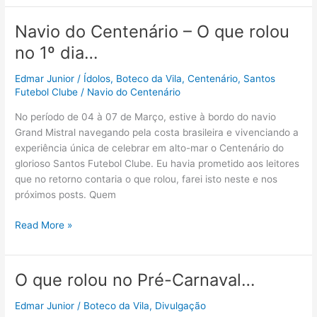
Centenário
–
Navio do Centenário – O que rolou
O
no 1º dia…
que
rolou
Edmar Junior
/
Ídolos
,
Boteco da Vila
,
Centenário
,
Santos
no
Futebol Clube
/
Navio do Centenário
2º
dia…
No período de 04 à 07 de Março, estive à bordo do navio
Grand Mistral navegando pela costa brasileira e vivenciando a
experiência única de celebrar em alto-mar o Centenário do
glorioso Santos Futebol Clube. Eu havia prometido aos leitores
que no retorno contaria o que rolou, farei isto neste e nos
próximos posts. Quem
Navio
Read More »
do
Centenário
–
O que rolou no Pré-Carnaval…
O
que
Edmar Junior
/
Boteco da Vila
,
Divulgação