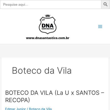
Search
for:
Ir
para
o
conteúdo
Boteco da Vila
BOTECO DA VILA (La U x SANTOS –
RECOPA)
Edmar Junior
/
Boteco da Vila