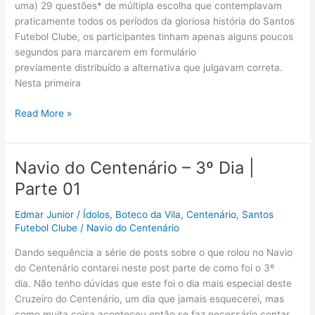
uma) 29 questões* de múltipla escolha que contemplavam
praticamente todos os períodos da gloriosa história do Santos
Futebol Clube, os participantes tinham apenas alguns poucos
segundos para marcarem em formulário
previamente distribuído a alternativa que julgavam correta.
Nesta primeira
Navio
Read More »
do
Centenário
–
Navio do Centenário – 3º Dia |
3º
Parte 01
Dia
|
Edmar Junior
/
Ídolos
,
Boteco da Vila
,
Centenário
,
Santos
Parte
Futebol Clube
/
Navio do Centenário
02
|
Dando sequência a série de posts sobre o que rolou no Navio
***Grande
do Centenário contarei neste post parte de como foi o 3º
Final
dia. Não tenho dúvidas que este foi o dia mais especial deste
do
Cruzeiro do Centenário, um dia que jamais esquecerei, mas
Quiz
como muita coisa aconteceu então se faz necessário contar