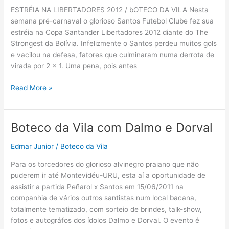
rolou
ESTRÉIA NA LIBERTADORES 2012 / bOTECO DA VILA Nesta
no
semana pré-carnaval o glorioso Santos Futebol Clube fez sua
1º
estréia na Copa Santander Libertadores 2012 diante do The
dia…
Strongest da Bolívia. Infelizmente o Santos perdeu muitos gols
e vacilou na defesa, fatores que culminaram numa derrota de
virada por 2 x 1. Uma pena, pois antes
O
Read More »
que
rolou
no
Boteco da Vila com Dalmo e Dorval
Pré-
Carnaval…
Edmar Junior
/
Boteco da Vila
Para os torcedores do glorioso alvinegro praiano que não
puderem ir até Montevidéu-URU, esta aí a oportunidade de
assistir a partida Peñarol x Santos em 15/06/2011 na
companhia de vários outros santistas num local bacana,
totalmente tematizado, com sorteio de brindes, talk-show,
fotos e autográfos dos ídolos Dalmo e Dorval. O evento é