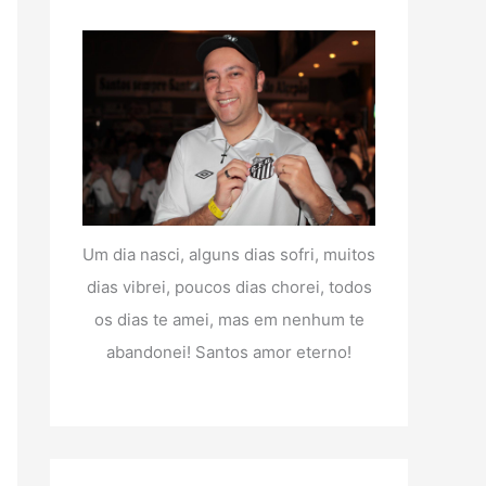
Um dia nasci, alguns dias sofri, muitos
dias vibrei, poucos dias chorei, todos
os dias te amei, mas em nenhum te
abandonei! Santos amor eterno!