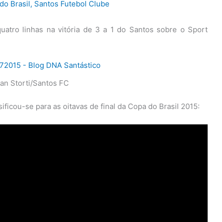
do Brasil
,
Santos Futebol Clube
uatro linhas na vitória de 3 a 1 do Santos sobre o Sport
van Storti/Santos FC
ificou-se para as oitavas de final da Copa do Brasil 2015: