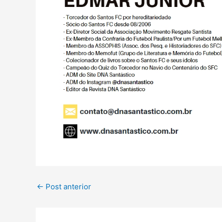
←
Post anterior