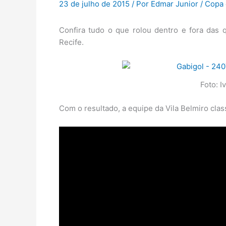
23 de julho de 2015
/ Por
Edmar Junior
/
Copa 
Confira tudo o que rolou dentro e fora das q
Recife.
Foto: I
Com o resultado, a equipe da Vila Belmiro class