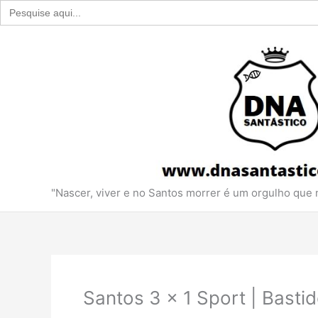
Search
for:
Ir
para
o
conteúdo
"Nascer, viver e no Santos morrer é um orgulho que
Santos 3 x 1 Sport | Basti