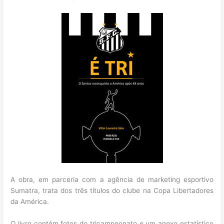
A obra, em parceria com a agência de marketing esportivo
Sumatra, trata dos três títulos do clube na Copa Libertadores
da América.
O livro contém fotos do tricampeonato e um anexo estatístico