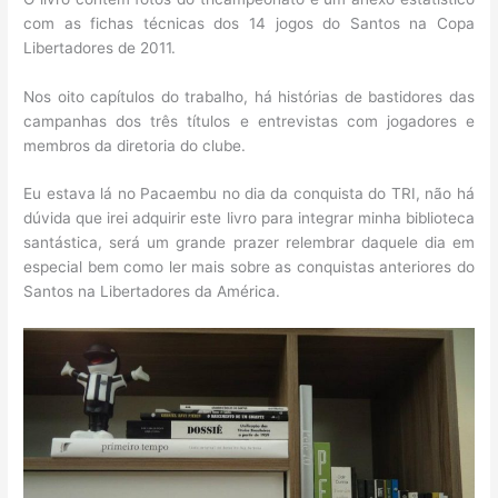
com as fichas técnicas dos 14 jogos do Santos na Copa
Libertadores de 2011.
Nos oito capítulos do trabalho, há histórias de bastidores das
campanhas dos três títulos e entrevistas com jogadores e
membros da diretoria do clube.
Eu estava lá no Pacaembu no dia da conquista do TRI, não há
dúvida que irei adquirir este livro para integrar minha biblioteca
santástica, será um grande prazer relembrar daquele dia em
especial bem como ler mais sobre as conquistas anteriores do
Santos na Libertadores da América.