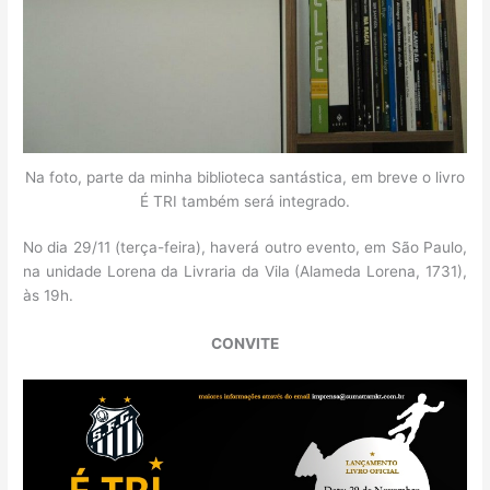
Na foto, parte da minha biblioteca santástica, em breve o livro
É TRI também será integrado.
No dia 29/11 (terça-feira), haverá outro evento, em São Paulo,
na unidade Lorena da Livraria da Vila (Alameda Lorena, 1731),
às 19h.
CONVITE