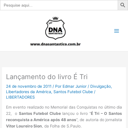
Search
for:
Ir
para
o
conteúdo
Lançamento do livro É Tri
24 de novembro de 2011
/ Por
Edmar Junior
/
Divulgação
,
Libertadores da América
,
Santos Futebol Clube
/
LIBERTADORES
Em evento realizado no Memorial das Conquistas no último dia
22, o
Santos Futebol Clube
lançou o livro “
É Tri – O Santos
reconquista a América após 48 anos
”, de autoria do jornalista
Vitor Loureiro Sion
, da Folha de S.Paulo.