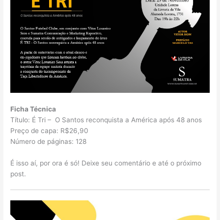
Ficha Técnica
Título: É Tri – O Santos reconquista a América após 48 anos
Preço de capa: R$26,90
Número de páginas: 128
É isso aí, por ora é só! Deixe seu comentário e até o próximo
post.