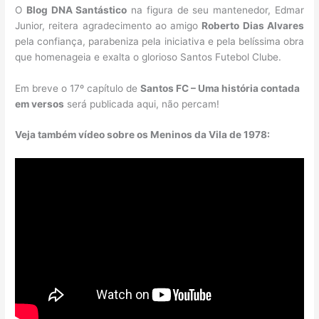
O
Blog DNA Santástico
na figura de seu mantenedor, Edmar
Junior, reitera agradecimento ao amigo
Roberto Dias Alvares
pela confiança, parabeniza pela iniciativa e pela belíssima obra
que homenageia e exalta o glorioso Santos Futebol Clube.
Em breve o 17º capítulo de
Santos FC – Uma história contada
em versos
será publicada aqui, não percam!
Veja também vídeo sobre os Meninos da Vila de 1978: