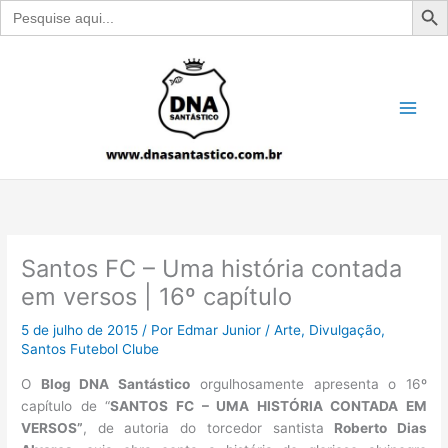
Search
for:
Ir
para
o
conteúdo
Santos FC – Uma história contada
em versos | 16º capítulo
5 de julho de 2015
/ Por
Edmar Junior
/
Arte
,
Divulgação
,
Santos Futebol Clube
O
Blog DNA Santástico
orgulhosamente apresenta o 16º
capítulo de “
SANTOS FC – UMA HISTÓRIA CONTADA EM
VERSOS”
, de autoria do torcedor santista
Roberto Dias