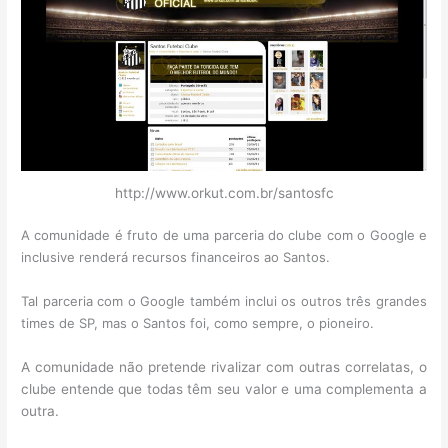
http://www.orkut.com.br/santosfc
A comunidade é fruto de uma parceria do clube com o Google e
inclusive renderá recursos financeiros ao Santos.
Tal parceria com o Google também inclui os outros três grandes
times de SP, mas o Santos foi, como sempre, o pioneiro.
A comunidade não pretende rivalizar com outras correlatas, o
clube entende que todas têm seu valor e uma complementa a
outra.