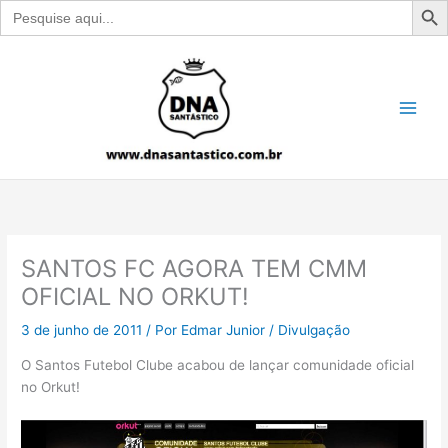
Search
for:
Ir
para
o
conteúdo
SANTOS FC AGORA TEM CMM
OFICIAL NO ORKUT!
3 de junho de 2011
/ Por
Edmar Junior
/
Divulgação
O Santos Futebol Clube acabou de lançar comunidade oficial
no Orkut!