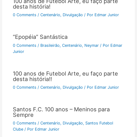
100 anos de Futebol Arte, eu faço parte
desta história!
0 Comments
/
Centenário
,
Divulgação
/ Por
Edmar Junior
“Epopéia” Santástica
0 Comments
/
Brasileirão
,
Centenário
,
Neymar
/ Por
Edmar
Junior
100 anos de Futebol Arte, eu faço parte
desta história!!
0 Comments
/
Centenário
,
Divulgação
/ Por
Edmar Junior
Santos F.C. 100 anos – Meninos para
Sempre
0 Comments
/
Centenário
,
Divulgação
,
Santos Futebol
Clube
/ Por
Edmar Junior