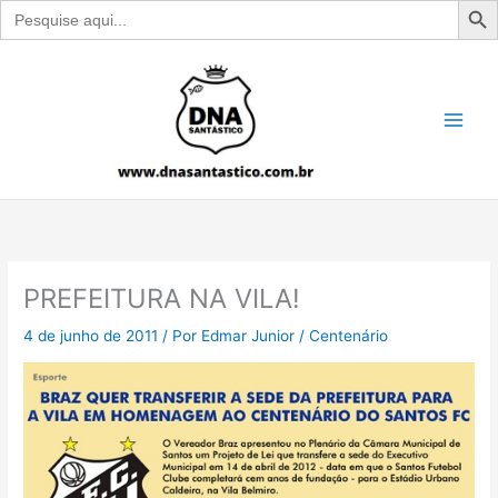
Search
for:
Ir
para
o
conteúdo
PREFEITURA NA VILA!
4 de junho de 2011
/ Por
Edmar Junior
/
Centenário