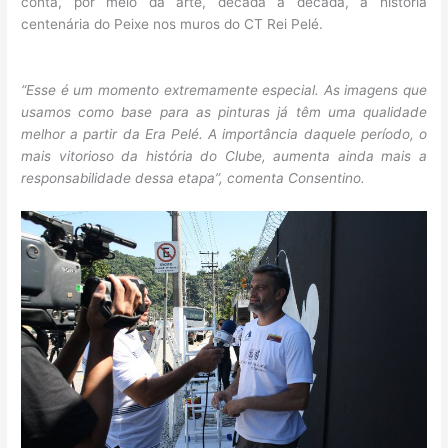
conta, por meio da arte, década a década, a história
centenária do Peixe nos muros do CT Rei Pelé.
“Esse é um momento extremamente especial. As imagens que
usamos como base para as pinturas já têm uma qualidade
melhor a partir da Era Pelé. A importância daquele período, o
mais vitorioso da história do Clube, aumenta ainda mais a
responsabilidade dessa etapa”, comenta Consentino.