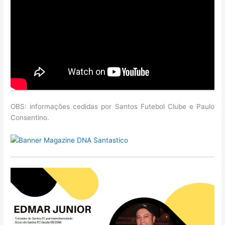
OBS: informações cedidas por Santos Futebol Clube e Paulo
Consentino.