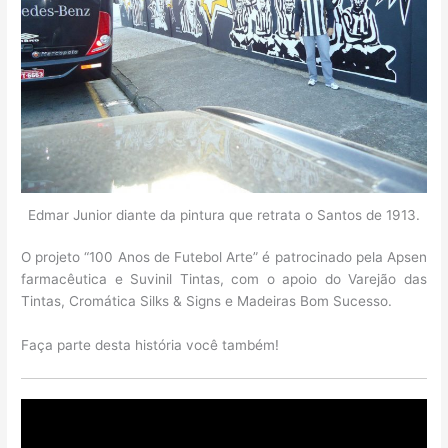
Edmar Junior diante da pintura que retrata o Santos de 1913.
O projeto “100 Anos de Futebol Arte” é patrocinado pela Apsen
farmacêutica e Suvinil Tintas, com o apoio do Varejão das
Tintas, Cromática Silks & Signs e Madeiras Bom Sucesso.
Faça parte desta história você também!