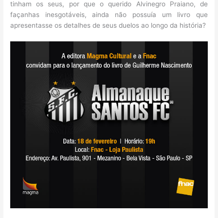
tinham os seus, por que o querido Alvinegro Praiano, de
façanhas inesgotáveis, ainda não possuía um livro que
apresentasse os detalhes de seus duelos ao longo da história?