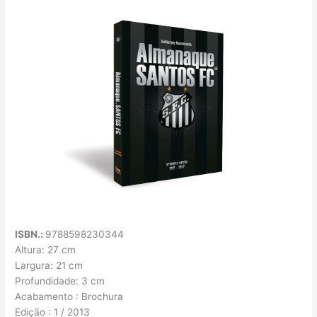
ISBN.:
9788598230344
Altura: 27 cm
Largura: 21 cm
Profundidade: 3 cm
Acabamento : Brochura
Edição : 1 / 2013