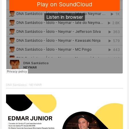
DNA Santástico
·
NEYMAR