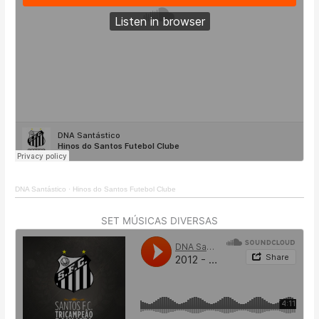
DNA Santástico
·
Hinos do Santos Futebol Clube
SET MÚSICAS DIVERSAS