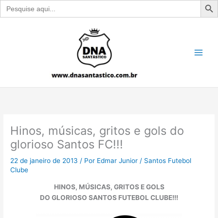
Search
for:
Ir
para
o
conteúdo
Hinos, músicas, gritos e gols do
glorioso Santos FC!!!
22 de janeiro de 2013
/ Por
Edmar Junior
/
Santos Futebol
Clube
HINOS, MÚSICAS, GRITOS E GOLS
DO GLORIOSO SANTOS FUTEBOL CLUBE!!!