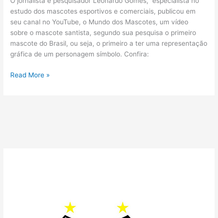
O jornalista e pesquisador Leonardo Gomes, especialista no
estudo dos mascotes esportivos e comerciais, publicou em
seu canal no YouTube, o Mundo dos Mascotes, um vídeo
sobre o mascote santista, segundo sua pesquisa o primeiro
mascote do Brasil, ou seja, o primeiro a ter uma representação
gráfica de um personagem símbolo. Confira:
O
Read More »
Primeiro
Mascote
do
Brasil