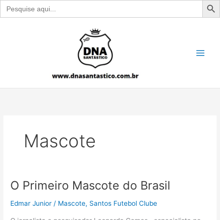
Search
for:
Ir
para
o
conteúdo
Mascote
O Primeiro Mascote do Brasil
Edmar Junior
/
Mascote
,
Santos Futebol Clube