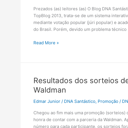
Prezados (as) leitores (as) O Blog DNA Santást
TopBlog 2013, trata-se de um sistema interativ
mediante votação popular (júri popular) e aca
do Brasil. Porém, devido um problema técnic
Prêmio
Read More »
Topblog
2013
–
Vote
no
Resultados dos sorteios d
Blog
Waldman
DNA
Santástico!
Edmar Junior
/
DNA Santástico
,
Promoção
/
D
Chegou ao fim mais uma promoção (sorteios) d
honra de contar com a parceria da Waldman. Apó
número para cada participante, os sorteios f