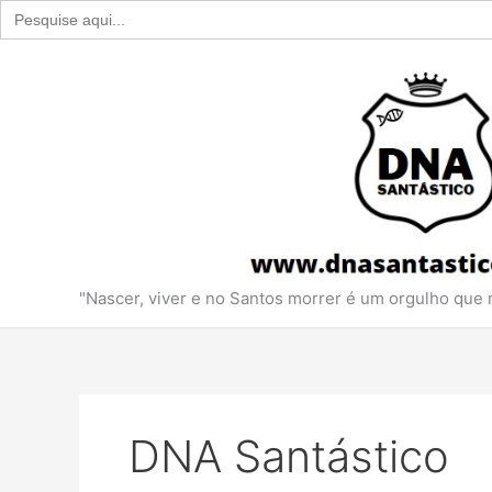
Search
for:
Ir
para
o
conteúdo
"Nascer, viver e no Santos morrer é um orgulho que
DNA Santástico