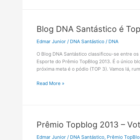
DNA
Santástico
/
Waldman
Blog DNA Santástico é To
Edmar Junior
/
DNA Santástico
/
DNA
O Blog DNA Santástico classificou-se entre os
Esporte do Prêmio TopBlog 2013. É o único blo
próxima meta é o pódio (TOP 3). Vamos lá, rumo
Blog
Read More »
DNA
Santástico
é
Top
100
Prêmio Topblog 2013 – Vot
Edmar Junior
/
DNA Santástico
,
Prêmio TopBlo