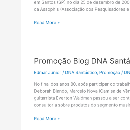
em Santos (SP) no dia 25 de dezembro de 200
da Assophis (Associação dos Pesquisadores e 
Manga
Read More »
por
Manga
Promoção Blog DNA Santá
Edmar Junior
/
DNA Santástico
,
Promoção
/
D
No final dos anos 80, após participar do traba
Deborah Blando, Marcelo Nova (Camisa de Vênus
guitarrista Everton Waldman passou a ser conta
consultoria sobre produtos do segmento musi
Promoção
Read More »
Blog