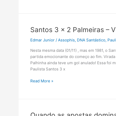
Santos 3 x 2 Palmeiras – V
Edmar Junior
/
Assophis
,
DNA Santástico
,
Paul
Nesta mesma data (01/11) , mas em 1981, o Sa
partida emocionante do começo ao fim. Virada 
Palhinha ainda teve um gol anulado! Essa foi 
Paulista Santos 3 x
Santos
Read More »
3
x
2
Palmeiras
–
Quando as apostas domin