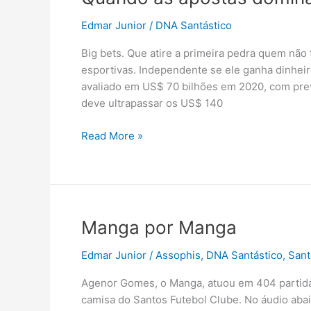
Virada
Espetacular
Edmar Junior
/
DNA Santástico
Big bets. Que atire a primeira pedra quem não
esportivas. Independente se ele ganha dinhei
avaliado em US$ 70 bilhões em 2020, com pre
deve ultrapassar os US$ 140
Quando
Read More »
as
apostas
dominam
o
esporte
Manga por Manga
Edmar Junior
/
Assophis
,
DNA Santástico
,
Sant
Agenor Gomes, o Manga, atuou em 404 partidas
camisa do Santos Futebol Clube. No áudio aba