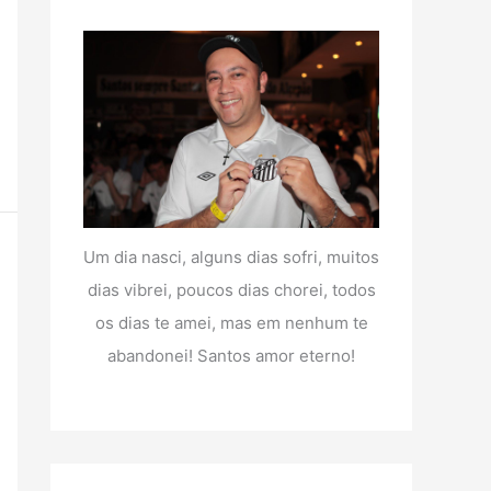
Um dia nasci, alguns dias sofri, muitos
dias vibrei, poucos dias chorei, todos
os dias te amei, mas em nenhum te
abandonei! Santos amor eterno!