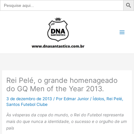
Search
for:
Ir
para
o
conteúdo
Rei Pelé, o grande homenageado
do GQ Men of the Year 2013.
3 de dezembro de 2013
/ Por
Edmar Junior
/
Ídolos
,
Rei Pelé
,
Santos Futebol Clube
Às vésperas da copa do mundo, o Rei do Futebol representa
mais do que nunca a identidade, o sucesso e o orgulho de um
país