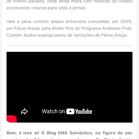
do interior paulista, onde ainda milita com histórias do futebol
escrevendo colunas para sites e jornais.
Vale a pena conferir abaixo entrevista concedida, em 2009,
por Flávio Araújo para André York do Programa Arremate Final.
Contém áudios espetaculares de narrações de Flávio Araújo.
Bom, é isso aí! O Blog DNA Santástico, na figura de seu