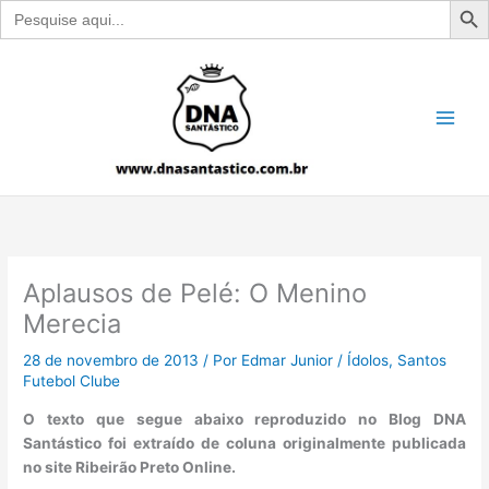
Search
for:
Ir
para
o
conteúdo
Aplausos de Pelé: O Menino
Merecia
28 de novembro de 2013
/ Por
Edmar Junior
/
Ídolos
,
Santos
Futebol Clube
O texto que segue abaixo reproduzido no Blog DNA
Santástico foi extraído de coluna originalmente publicada
no site Ribeirão Preto Online.