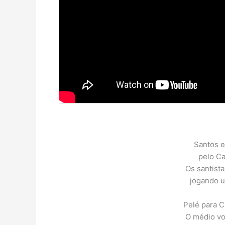
Santos e
pelo C
Os santist
jogando u
Pelé para C
O médio vol