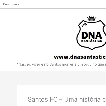
Search
for:
Ir
para
o
conteúdo
"Nascer, viver e no Santos morrer é um orgulho que
Santos FC – Uma história c