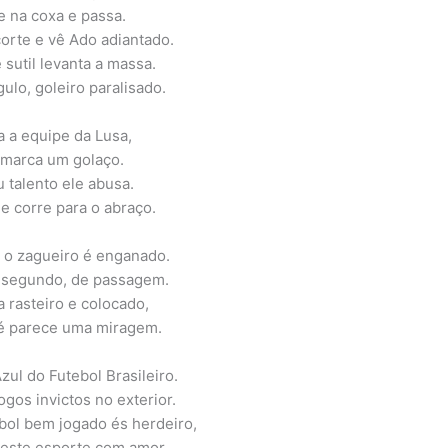
 na coxa e passa.
orte e vê Ado adiantado.
sutil levanta a massa.
ulo, goleiro paralisado.
a a equipe da Lusa,
 marca um golaço.
 talento ele abusa.
 e corre para o abraço.
 o zagueiro é enganado.
 segundo, de passagem.
a rasteiro e colocado,
té parece uma miragem.
zul do Futebol Brasileiro.
gos invictos no exterior.
ebol bem jogado és herdeiro,
 este esporte com amor.