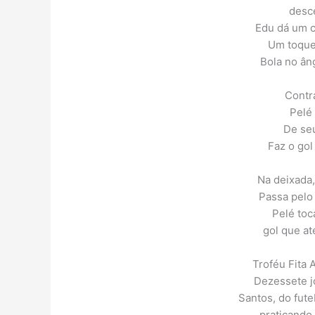
desce
Edu dá um c
Um toque 
Bola no âng
Contr
Pelé
De seu
Faz o gol
Na deixada,
Passa pelo
Pelé toc
gol que a
Troféu Fita A
Dezessete jo
Santos, do fut
praticando