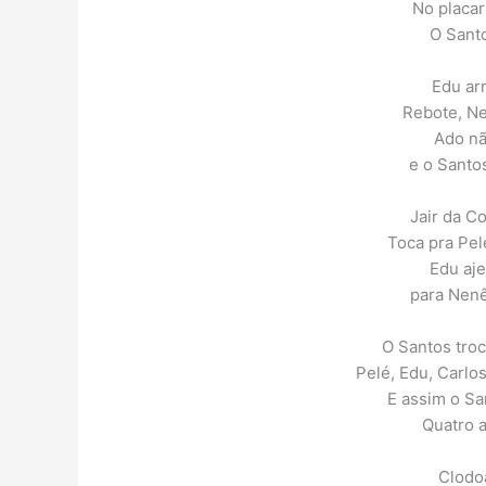
No placar
O Santo
Edu arr
Rebote, Ne
Ado nã
e o Santo
Jair da Co
Toca pra Pel
Edu aje
para Nenê
O Santos tro
Pelé, Edu, Carlo
E assim o Sa
Quatro a
Clodoa