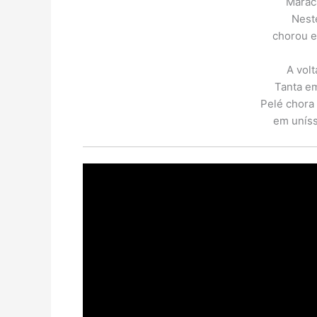
Maraca
Nest
chorou e
A volt
Tanta em
Pelé chora
em unísso