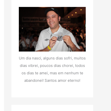
Um dia nasci, alguns dias sofri, muitos
dias vibrei, poucos dias chorei, todos
os dias te amei, mas em nenhum te
abandonei! Santos amor eterno!