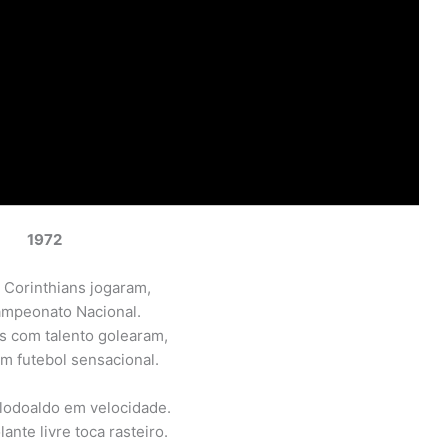
1972
 Corinthians jogaram,
ampeonato Nacional.
as com talento golearam,
m futebol sensacional.
lodoaldo em velocidade.
ante livre toca rasteiro.