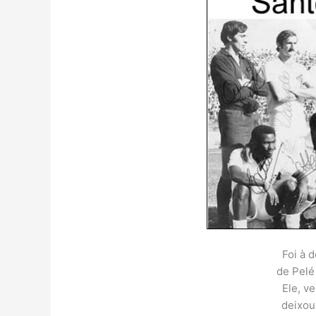
Foi à d
de Pelé
Ele, ve
deixou