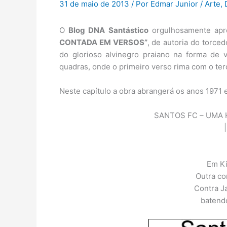
31 de maio de 2013
/ Por
Edmar Junior
/
Arte
,
O
Blog DNA Santástico
orgulhosamente apre
CONTADA EM VERSOS”
, de autoria do torced
do glorioso alvinegro praiano na forma de
quadras, onde o primeiro verso rima com o ter
Neste capítulo a obra abrangerá os anos 1971 
SANTOS FC – UMA 
|
Em Ki
Outra co
Contra J
batendo