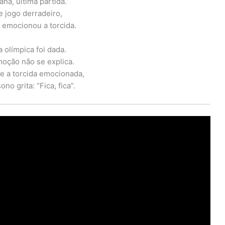
nã, última partida.
e jogo derradeiro,
 emocionou a torcida.
a olímpica foi dada.
oção não se explica.
 e a torcida emocionada,
no grita: “Fica, fica”.