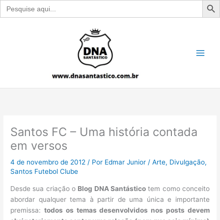
Search
for:
Ir
para
o
conteúdo
Santos FC – Uma história contada
em versos
4 de novembro de 2012
/ Por
Edmar Junior
/
Arte
,
Divulgação
,
Santos Futebol Clube
Desde sua criação o
Blog DNA Santástico
tem como conceito
abordar qualquer tema à partir de uma única e importante
premissa:
todos os temas desenvolvidos nos posts devem