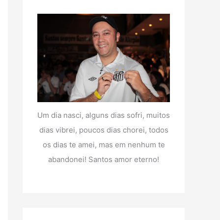
Um dia nasci, alguns dias sofri, muitos
dias vibrei, poucos dias chorei, todos
os dias te amei, mas em nenhum te
abandonei! Santos amor eterno!