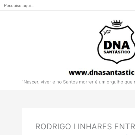
Search
for:
Ir
para
o
conteúdo
"Nascer, viver e no Santos morrer é um orgulho que
RODRIGO LINHARES ENTRE