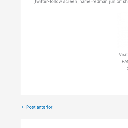
[twitter-follow screen_name=’edmar_junior’ s
Visi
PA
←
Post anterior