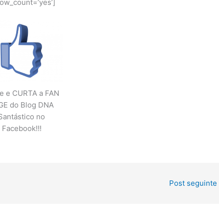
how_count=’yes’]
te e CURTA a FAN
GE do Blog DNA
Santástico no
Facebook!!!
Post seguinte