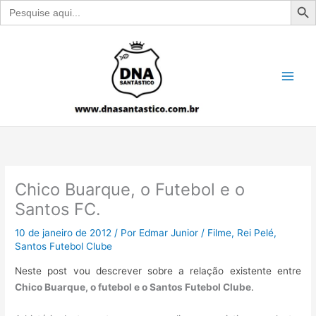
Search
for:
Ir
para
o
conteúdo
Chico Buarque, o Futebol e o
Santos FC.
10 de janeiro de 2012
/ Por
Edmar Junior
/
Filme
,
Rei Pelé
,
Santos Futebol Clube
Neste post vou descrever sobre a relação existente entre
Chico Buarque, o futebol e o Santos Futebol Clube
.