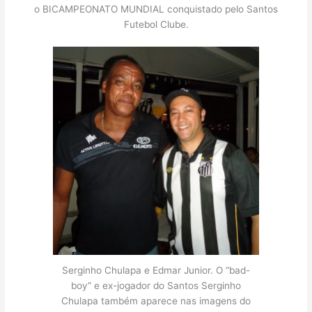
o BICAMPEONATO MUNDIAL conquistado pelo Santos
Futebol Clube.
Serginho Chulapa e Edmar Junior. O “bad-
boy” e ex-jogador do Santos Serginho
Chulapa também aparece nas imagens do