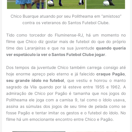
Chico Buarque atuando por seu Politheama em “amistoso”
contra os veteranos do Santos Futebol Clube.
Tido como torcedor do Fluminense-RJ, há um momento no
filme que Chico diz gostar mais de futebol do que do próprio
time das Laranjeiras e que na sua juventude
quando queria
ver espetáculo ia ver o Santos Futebol Clube jogar
.
Dos tempos da juventude Chico também carrega consigo até
hoje enorme apreço pelo eterno e já falecido
craque
Pagão
,
seu grande ídolo no futebol
, que vestiu e honrou o manto
sagrado da Vila quando por lá esteve entre 1955 e 1962. A
admiração de Chico por Pagão é tamanha que nos jogos do
Politheama ele joga com a camisa 9, tal como o ídolo usava,
assina as súmulas dos jogos de seu time de pelada como se
fosse Pagão e tentar imitar os gestos e o futebol do ídolo. No
filme há um emocionante encontro entre Chico e Pagão.