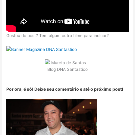
Gostou do post? Tem algum outro filme para indicar?
Por ora, é só! Deixe seu comentário e até o próximo post!