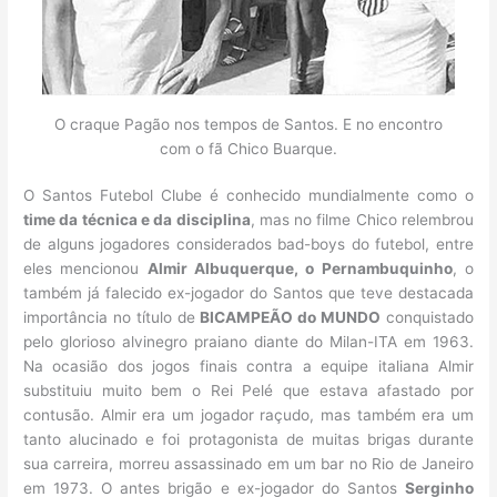
O craque Pagão nos tempos de Santos. E no encontro
com o fã Chico Buarque.
O Santos Futebol Clube é conhecido mundialmente como o
time da técnica e da disciplina
, mas no filme Chico relembrou
de alguns jogadores considerados bad-boys do futebol, entre
eles mencionou
Almir Albuquerque, o Pernambuquinho
, o
também já falecido ex-jogador do Santos que teve destacada
importância no título de
BICAMPEÃO do MUNDO
conquistado
pelo glorioso alvinegro praiano diante do Milan-ITA em 1963.
Na ocasião dos jogos finais contra a equipe italiana Almir
substituiu muito bem o Rei Pelé que estava afastado por
contusão. Almir era um jogador raçudo, mas também era um
tanto alucinado e foi protagonista de muitas brigas durante
sua carreira, morreu assassinado em um bar no Rio de Janeiro
em 1973. O antes brigão e ex-jogador do Santos
Serginho