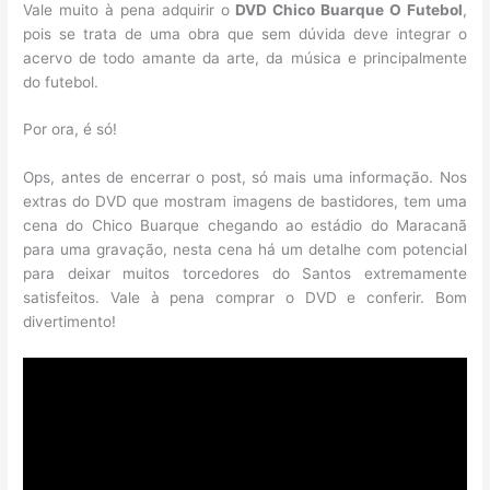
Vale muito à pena adquirir o
DVD Chico Buarque O Futebol
,
pois se trata de uma obra que sem dúvida deve integrar o
acervo de todo amante da arte, da música e principalmente
do futebol.
Por ora, é só!
Ops, antes de encerrar o post, só mais uma informação. Nos
extras do DVD que mostram imagens de bastidores, tem uma
cena do Chico Buarque chegando ao estádio do Maracanã
para uma gravação, nesta cena há um detalhe com potencial
para deixar muitos torcedores do Santos extremamente
satisfeitos. Vale à pena comprar o DVD e conferir. Bom
divertimento!