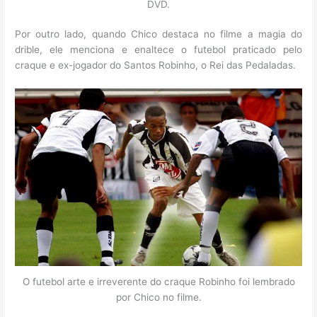
DVD.
Por outro lado, quando Chico destaca no filme a magia do
drible, ele menciona e enaltece o futebol praticado pelo
craque e ex-jogador do Santos Robinho, o Rei das Pedaladas.
O futebol arte e irreverente do craque Robinho foi lembrado
por Chico no filme.