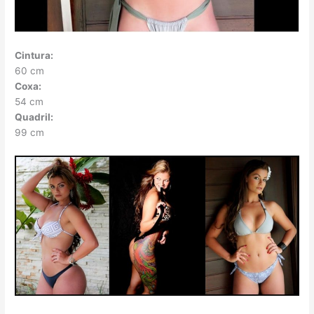
Cintura:
60 cm
Coxa:
54 cm
Quadril:
99 cm