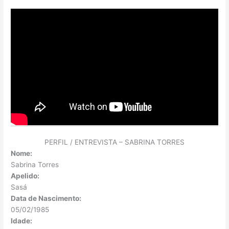
PERFIL / ENTREVISTA – SABRINA TORRES
Nome:
Sabrina Torres
Apelido:
Sasá
Data de Nascimento:
05/02/1985
Idade: