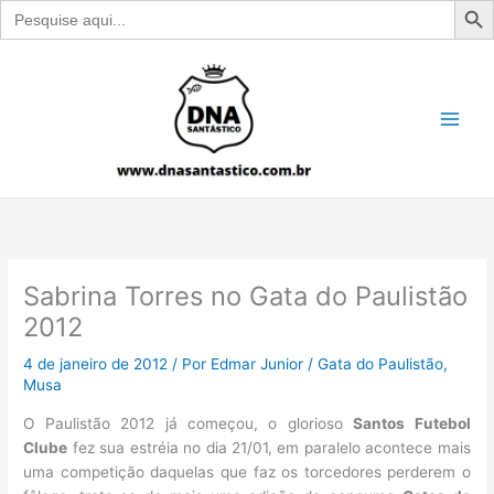
Search
for:
Ir
para
o
conteúdo
Sabrina Torres no Gata do Paulistão
2012
4 de janeiro de 2012
/ Por
Edmar Junior
/
Gata do Paulistão
,
Musa
O Paulistão 2012 já começou, o glorioso
Santos Futebol
Clube
fez sua estréia no dia 21/01, em paralelo acontece mais
uma competição daquelas que faz os torcedores perderem o