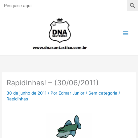
Search
for:
Ir
para
o
conteúdo
Rapidinhas! – (30/06/2011)
30 de junho de 2011
/ Por
Edmar Junior
/
Sem categoria
/
Rapidinhas